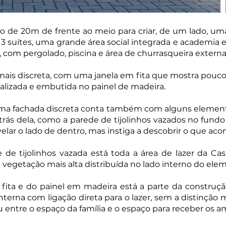
no de 20m de frente ao meio para criar, de um lado, um
 suítes, uma grande área social integrada e academia 
er, com pergolado, piscina e área de churrasqueira extern
 mais discreta, com uma janela em fita que mostra pouco
eralizada e embutida no painel de madeira.
ma fachada discreta conta também com alguns elemen
trás dela, como a parede de tijolinhos vazados no fun
lar o lado de dentro, mas instiga a descobrir o que acont
 de tijolinhos vazada está toda a área de lazer da Ca
da vegetação mais alta distribuída no lado interno do el
 fita e do painel em madeira está a parte da construção
interna com ligação direta para o lazer, sem a distinção
u entre o espaço da família e o espaço para receber os a