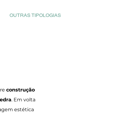
OUTRAS TIPOLOGIAS
L
tre
construção
edra
. Em volta
agem estética