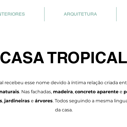
NTERIORES
ARQUITETURA
CASA TROPICA
al recebeu esse nome devido à íntima relação criada en
naturais
. Nas fachadas,
madeira
,
concreto aparente
e
p
s
,
jardineiras
e
árvores
.
Todos seguindo a mesma lingu
da casa.